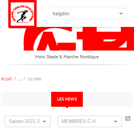
G
C
Panneau de gestion des cookies
AT
Hors Stade & Marche Nordique
Accueil
Les news
LES NEWS