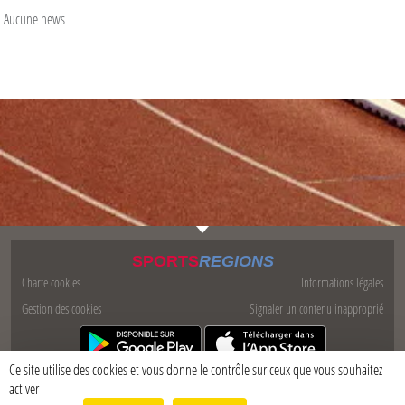
Aucune news
SPORTS
REGIONS
Charte cookies
Informations légales
Gestion des cookies
Signaler un contenu inapproprié
Ce site utilise des cookies et vous donne le contrôle sur ceux que vous souhaitez
activer