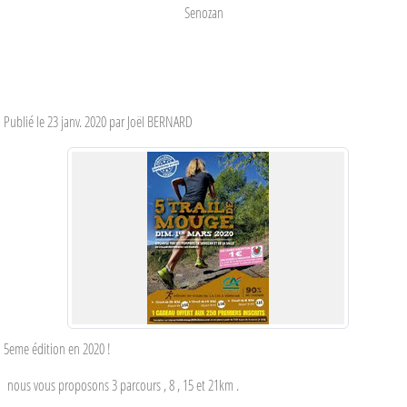
Senozan
Publié le
23 janv. 2020
par Joël BERNARD
5eme édition en 2020 !
nous vous proposons 3 parcours , 8 , 15 et 21km .