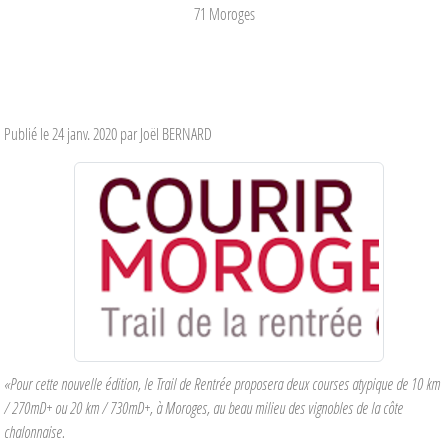
71
Moroges
Publié le
24 janv. 2020
par Joël BERNARD
«Pour cette nouvelle édition, le Trail de Rentrée proposera deux courses atypique de 10 km
/ 270mD+ ou 20 km / 730mD+, à Moroges, au beau milieu des vignobles de la côte
chalonnaise.