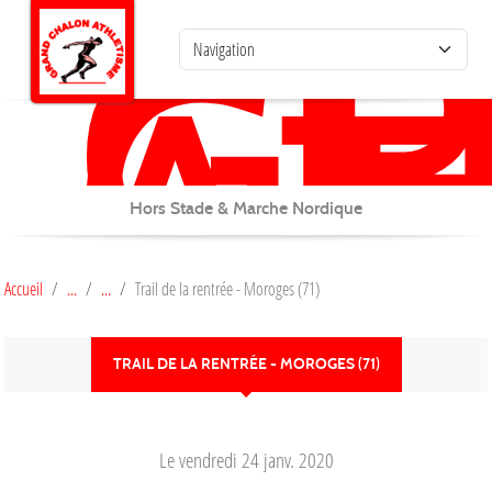
G
C
Panneau de gestion des cookies
AT
Hors Stade & Marche Nordique
Accueil
Trail de la rentrée - Moroges (71)
TRAIL DE LA RENTRÉE - MOROGES (71)
Le
vendredi
24
janv.
2020