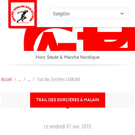
G
C
Panneau de gestion des cookies
AT
Hors Stade & Marche Nordique
Accueil
Trail des Sorcières à MALAIN
TRAIL DES SORCIÈRES À MALAIN
Le
vendredi
01
nov.
2019