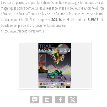
C'est sur un parcours empruntant chemins, sentiers et passages techniques, avec de
magnifiques points de vue sur les vallées et collines aux couleurs d'automne où l'on
découvre le château,affronter les falaises de Baulme-la-Roche et entrer dans le trou
du diable que GAUDILLAT Christophe en
3:27:14
et BELIN Fabrice en
3:59:17
ont
bouclé ce périple de 25km. (documentation prise sur
http://www.traildesorcieres.com/)