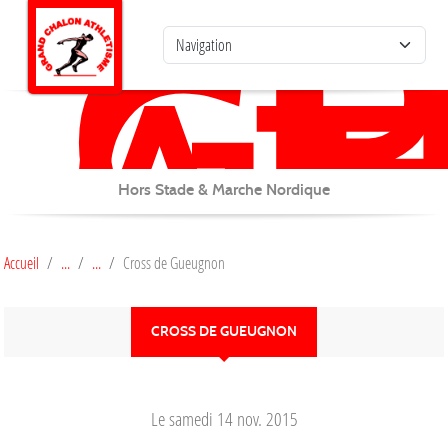
G
C
Panneau de gestion des cookies
AT
Hors Stade & Marche Nordique
Accueil
Cross de Gueugnon
CROSS DE GUEUGNON
Le
samedi
14
nov.
2015