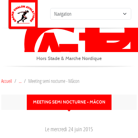
G
C
Panneau de gestion des cookies
AT
Hors Stade & Marche Nordique
Accueil
Meeting semi nocturne - Mâcon
MEETING SEMI NOCTURNE - MÂCON
Le
mercredi
24
juin
2015