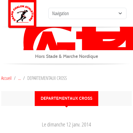
G
C
Panneau de gestion des cookies
AT
Hors Stade & Marche Nordique
Accueil
DEPARTEMENTAUX CROSS
DEPARTEMENTAUX CROSS
Le
dimanche
12
janv.
2014