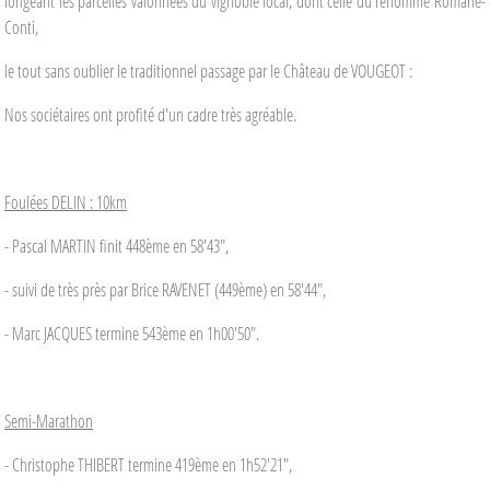
longeant les parcelles valonnées du vignoble local, dont celle du renommé Romané-
Conti,
le tout sans oublier le traditionnel passage par le Château de VOUGEOT :
Nos sociétaires ont profité d'un cadre très agréable.
Foulées DELIN : 10km
- Pascal MARTIN finit 448ème en 58'43",
- suivi de très près par Brice RAVENET (449ème) en 58'44",
- Marc JACQUES termine 543ème en 1h00'50".
Semi-Marathon
- Christophe THIBERT termine 419ème en 1h52'21",