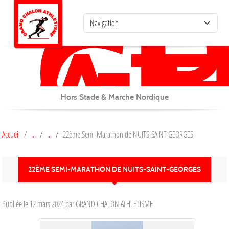
G
C
Panneau de gestion des cookies
AT
Hors Stade & Marche Nordique
Accueil
22ème Semi-Marathon de NUITS-SAINT-GEORGES
22ÈME SEMI-MARATHON DE NUITS-SAINT-GEORGES
Publiée le
12 mars 2024
par GRAND CHALON ATHLETISME