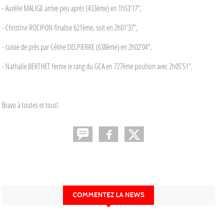
- Aurélie MALIGE arrive peu après (433ème) en 1h53'17",
- Christine ROCIPON finalise 621ème, soit en 2h01'37",
- suivie de près par Céline DELPIERRE (638ème) en 2h02'04",
- Nathalie BERTHET ferme le rang du GCA en 727ème position avec 2h05'51".
Bravo à toutes et tous!
COMMENTEZ LA NEWS