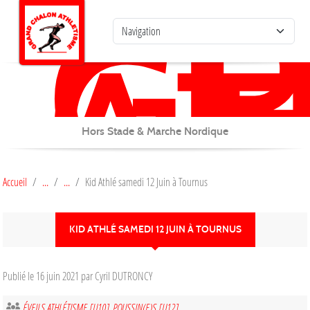
G
C
Panneau de gestion des cookies
AT
Hors Stade & Marche Nordique
Accueil
Kid Athlé samedi 12 Juin à Tournus
KID ATHLÉ SAMEDI 12 JUIN À TOURNUS
Publié le
16 juin 2021
par Cyril DUTRONCY
ÉVEILS ATHLÉTISME [U10]
POUSSIN(E)S [U12]